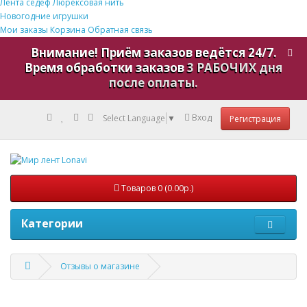
Лента седеф
Люрексовая нить
Новогодние игрушки
Мои заказы
Корзина
Обратная связь
Внимание! Приём заказов ведётся 24/7.
Время обработки заказов
3 РАБОЧИХ дня
после оплаты.
Вход
Select Language
▼
Регистрация
Товаров 0 (0.00р.)
Категории
Отзывы о магазине