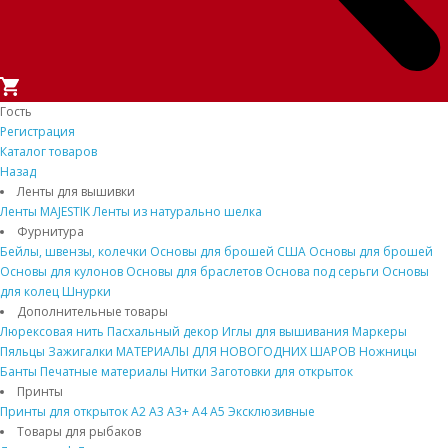
Гость
Регистрация
Каталог товаров
Назад
Ленты для вышивки
Ленты MAJESTIK
Ленты из натурально шелка
Фурнитура
Бейлы, швензы, колечки
Основы для брошей США
Основы для брошей
Основы для кулонов
Основы для браслетов
Основа под серьги
Основы
для колец
Шнурки
Дополнительные товары
Люрексовая нить
Пасхальный декор
Иглы для вышивания
Маркеры
Пяльцы
Зажигалки
МАТЕРИАЛЫ ДЛЯ НОВОГОДНИХ ШАРОВ
Ножницы
Банты
Печатные материалы
Нитки
Заготовки для открыток
Принты
Принты для открыток
A2
A3
A3+
A4
A5
Эксклюзивные
Товары для рыбаков