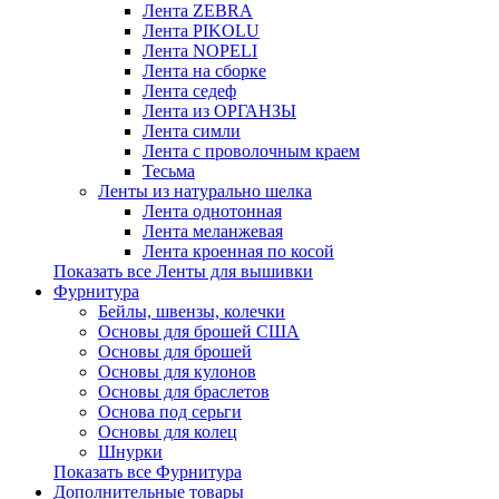
Лента ZEBRA
Лента PIKOLU
Лента NOPELI
Лента на сборке
Лента седеф
Лента из ОРГАНЗЫ
Лента симли
Лента с проволочным краем
Тесьма
Ленты из натурально шелка
Лента однотонная
Лента меланжевая
Лента кроенная по косой
Показать все Ленты для вышивки
Фурнитура
Бейлы, швензы, колечки
Основы для брошей США
Основы для брошей
Основы для кулонов
Основы для браслетов
Основа под серьги
Основы для колец
Шнурки
Показать все Фурнитура
Дополнительные товары