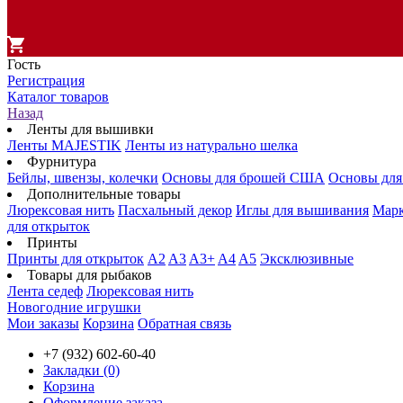
Гость
Регистрация
Каталог товаров
Назад
Ленты для вышивки
Ленты MAJESTIK
Ленты из натурально шелка
Фурнитура
Бейлы, швензы, колечки
Основы для брошей США
Основы для
Дополнительные товары
Люрексовая нить
Пасхальный декор
Иглы для вышивания
Мар
для открыток
Принты
Принты для открыток
A2
A3
A3+
A4
A5
Эксклюзивные
Товары для рыбаков
Лента седеф
Люрексовая нить
Новогодние игрушки
Мои заказы
Корзина
Обратная связь
+7 (932) 602-60-40
Закладки (0)
Корзина
Оформление заказа