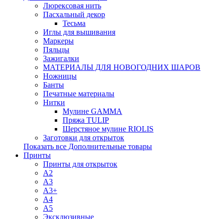
Люрексовая нить
Пасхальный декор
Тесьма
Иглы для вышивания
Маркеры
Пяльцы
Зажигалки
МАТЕРИАЛЫ ДЛЯ НОВОГОДНИХ ШАРОВ
Ножницы
Банты
Печатные материалы
Нитки
Мулине GAMMA
Пряжа TULIP
Шерстяное мулине RIOLIS
Заготовки для открыток
Показать все Дополнительные товары
Принты
Принты для открыток
A2
A3
A3+
A4
A5
Эксклюзивные