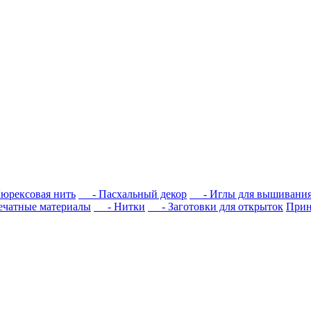
рексовая нить
- Пасхальный декор
- Иглы для вышивани
атные материалы
- Нитки
- Заготовки для открыток
При